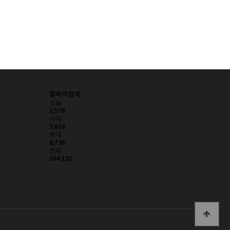
접속자집계
오늘
2,578
어제
3,818
최대
9,736
전체
164,132